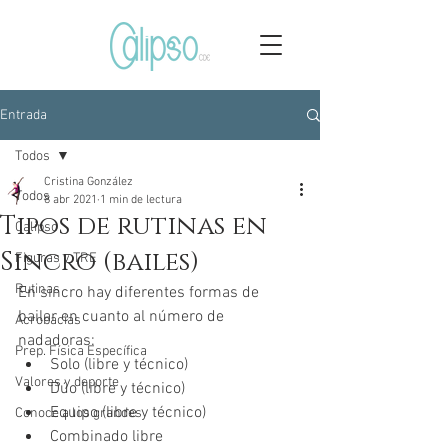
Entrada
Todos
Cristina González
Todos
8 abr 2021
1 min de lectura
Tipos de rutinas en
Calipso
Sincro (bailes)
Figuras y TRE
Rutinas
En sincro hay diferentes formas de 
bailar en cuanto al número de 
Acrobacias
nadadoras:
Prep. Física Específica
Solo (libre y técnico)
Valores y deporte
Dúo (libre y técnico)
Equipo (libre y técnico)
Conoce a los grandes
Combinado libre