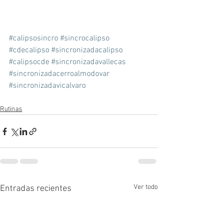
#calipsosincro
#sincrocalipso
#cdecalipso
#sincronizadacalipso
#calipsocde
#sincronizadavallecas
#sincronizadacerroalmodovar
#sincronizadavicalvaro
Rutinas
Ver todo
Entradas recientes