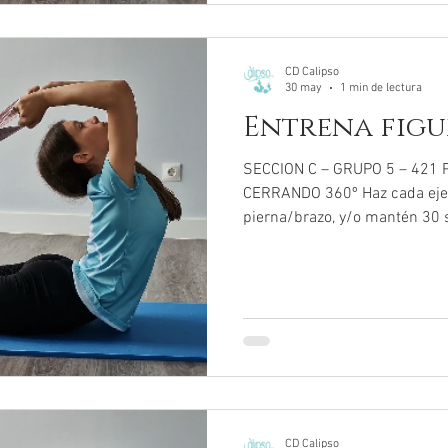
CD Calipso
30 may
1 min de lectura
Entrena figur
SECCION C – GRUPO 5 – 421
CERRANDO 360º Haz cada ejer
pierna/brazo, y/o mantén 30 
veces todos los ejercicios :-)
CD Calipso