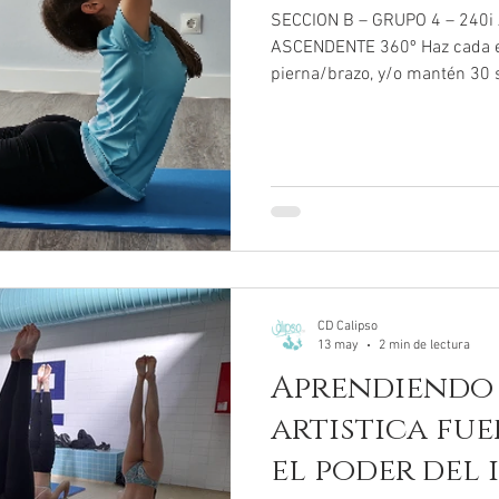
SECCION B – GRUPO 4 – 240
ASCENDENTE 360º Haz cada ej
pierna/brazo, y/o mantén 30 
veces todos los ejercicios :-)
CD Calipso
13 may
2 min de lectura
Aprendiendo
artistica fue
el poder del 