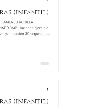
as (infantil)
j FLAMENCO RODILLA
DO 360º Haz cada ejercicio
azo, y/o mantén 30 segundos.
 los ejercicios :-)
as (infantil)