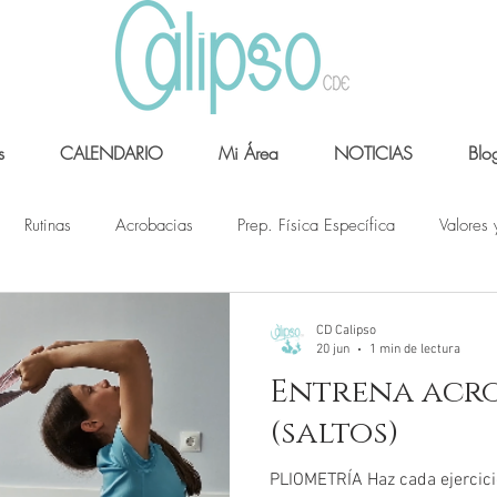
s
CALENDARIO
Mi Área
NOTICIAS
Blo
Rutinas
Acrobacias
Prep. Física Específica
Valores 
CD Calipso
20 jun
1 min de lectura
Entrena acr
(saltos)
PLIOMETRÍA Haz cada ejercici