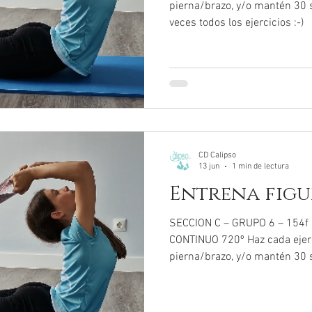
pierna/brazo, y/o mantén 30 
veces todos los ejercicios :-)
CD Calipso
13 jun
1 min de lectura
Entrena figur
SECCION C – GRUPO 6 – 154
CONTINUO 720º Haz cada ejer
pierna/brazo, y/o mantén 30 
veces todos los ejercicios :-)