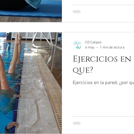
CD Calipso
6 may
1 min de lectura
Ejercicios en 
que?
Ejercicios en la pared, ¿por q