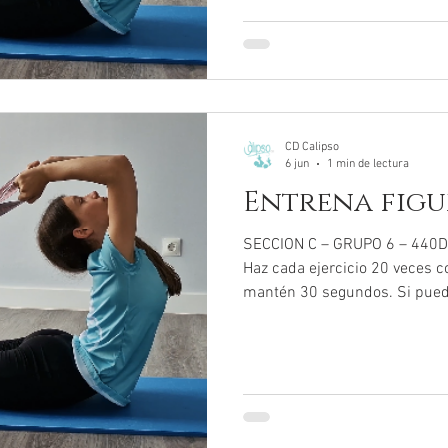
CD Calipso
6 jun
1 min de lectura
Entrena figur
SECCION C – GRUPO 6 – 440
Haz cada ejercicio 20 veces c
mantén 30 segundos. Si puede
ejercicios :-)