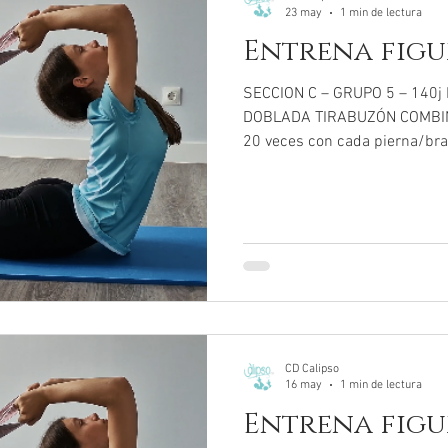
23 may
1 min de lectura
Entrena figur
SECCION C – GRUPO 5 – 140
DOBLADA TIRABUZÓN COMBINA
20 veces con cada pierna/br
Si puedes, repite 2 veces todos
CD Calipso
16 may
1 min de lectura
Entrena figur