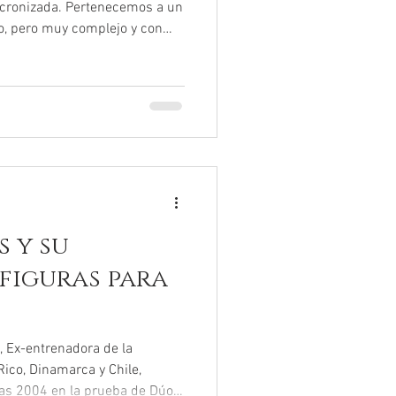
ncronizada. Pertenecemos a un
so, pero muy complejo y con
ación os dejamos una lista
 importantes y que creemos,
es (rutinas) más dinámicas y
uando pienses en la creatividad
tir. Pon algunos rectos,
t
s y su
 figuras para
, Ex-entrenadora de la
Rico, Dinamarca y Chile,
nas 2004 en la prueba de Dúo: