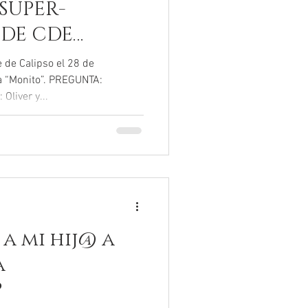
 SÚPER-
DE CDE
e de Calipso el 28 de
a “Monito”. PREGUNTA:
liver y...
a mi hij@ a
a
?