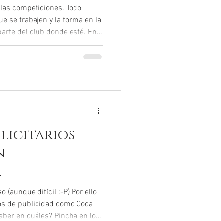
las competiciones. Todo
e se trabajen y la forma en la
arte del club donde esté. En
 una forma de aprendizaje y de
tistas . Lo que sí debemos
ategoría del deportista
darle mejor: Benjamín (hasta
ando Aprendemos a entrenar
Aleví
a
licitarios
n
a
 (aunque difícil :-P) Por ello
os de publicidad como Coca
 saber en cuáles? Pincha en los