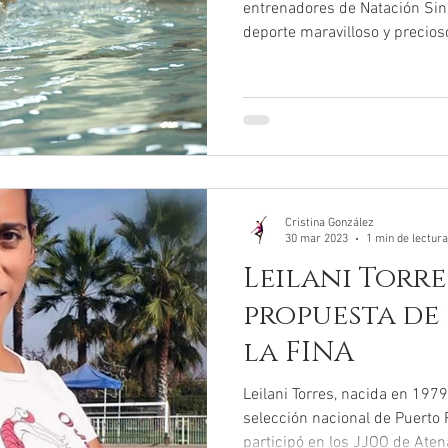
entrenadores de Natación Si
deporte maravilloso y precio
muuucho contenido. A continu
de básicos que consideramos
os pueden ayudar a crear bail
fluidas, así como variadas. C
de tus brazos, intenta no repe
ondulados, delante, al lado, de
Cristina González
30 mar 2023
1 min de lectura
Leilani Torre
propuesta de
la FINA
Leilani Torres, nacida en 1979
selección nacional de Puerto 
participó en los JJOO de Ate