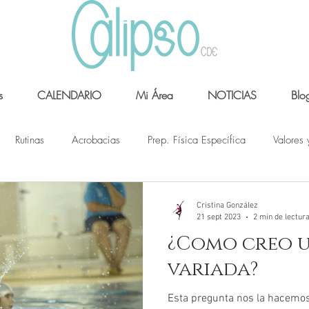
s
CALENDARIO
Mi Área
NOTICIAS
Blo
Rutinas
Acrobacias
Prep. Física Específica
Valores 
Cristina González
21 sept 2023
2 min de lectur
¿Como creo 
variada?
Esta pregunta nos la hacemo