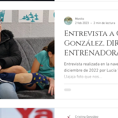
la temporada 2012-2013. En e
el artículo completo,
Monito
2 feb 2023
2 min de lectura
Entrevista a 
González, DI
ENTRENADORA
CALIPSO
Entrevista realizada en la nav
diciembre de 2022 por Lucía “M
(Jajaja foto que nos...
Cristina González