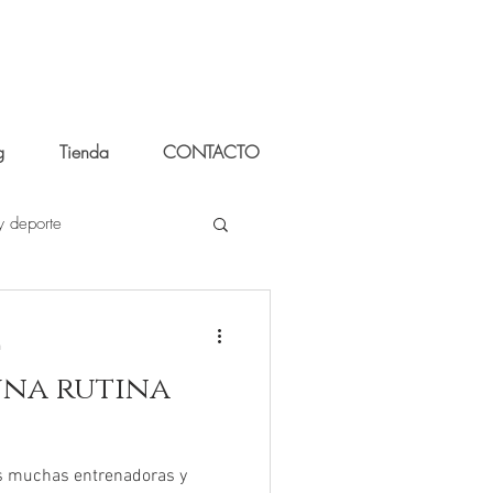
g
Tienda
CONTACTO
y deporte
a
una rutina
s muchas entrenadoras y