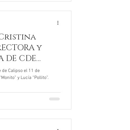
ste enlace podéis encontrar
Cristina
RECTORA y
 DE CDE
e de Calipso el 11 de
onito” y Lucía “Pollito”.