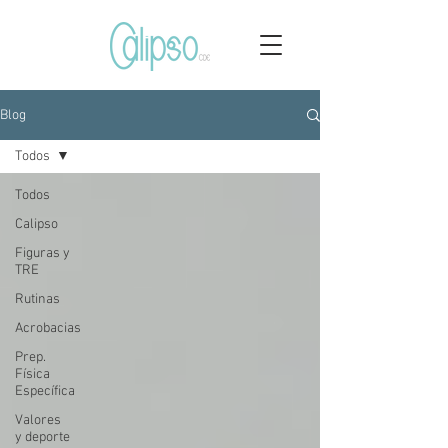
Blog
Todos
Todos
Calipso
Figuras y
TRE
Rutinas
Acrobacias
Prep.
Física
Específica
Valores
y deporte