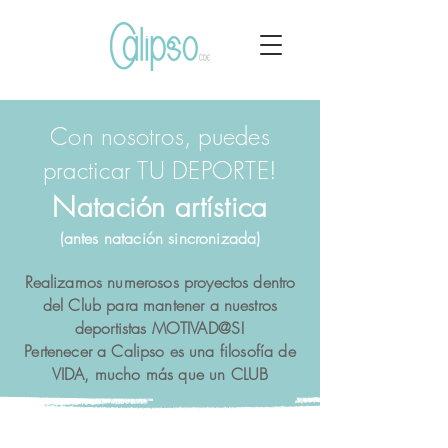
Con nosotros, puedes
practicar TU DEPORTE!
Natación artística
(antes natación sincronizada)
Realizamos numerosos proyectos dentro
del Club para mantener a nuestros
deportistas MOTIVAD@S!
Pertenecer a Calipso es una filosofía de
VIDA, mucho más que un CLUB