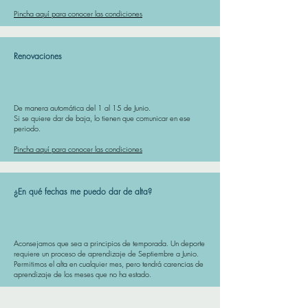
Pincha aquí para conocer las condiciones
Renovaciones
De manera automática del 1 al 15 de Junio.
Si se quiere dar de baja, lo tienen que comunicar en ese
periodo.
Pincha aquí para conocer las condiciones
¿En qué fechas me puedo dar de alta?
Aconsejamos que sea a principios de temporada. Un deporte
requiere un proceso de aprendizaje de Septiembre a Junio.
Permitimos el alta en cualquier mes, pero tendrá carencias de
aprendizaje de los meses que no ha estado.