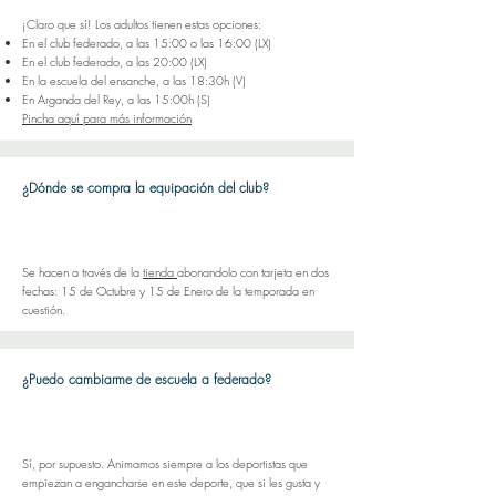
¡Claro que sí! Los adultos tienen estas opciones:
En el club federado, a las 15:00 o las 16:00 (LX)
En el club federado, a las 20:00 (LX)
En la escuela del ensanche, a las 18:30h (V)
En Arganda del Rey, a las 15:00h (S)
Pincha aquí para más información
¿Dónde se compra la equipación del club?
Se hacen a través de la
tienda
abonandolo con tarjeta en dos
fechas: 15 de Octubre y 15 de Enero de la temporada en
cuestión.
¿Puedo cambiarme de escuela a federado?
Sí, por supuesto. Animamos siempre a los deportistas que
empiezan a engancharse en este deporte, que si les gusta y