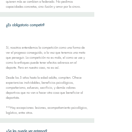
quieren más se cambien a federado. No pedimos
capacidades concretas, sino ilusión y amor por la sincro.
¿Es obligatorio competir?
Sí, nosotros entendemos la competición como una forma de
ver el progreso conseguido, a la vez que tenemos una meta
que perseguir. La competición no es mala, el como se use y
como la enfoques puede tener efectos adversos en el
deporte. Pero en nuestro caso, no es así.
Desde los 5 años hasta la edad adulta, compiten. Ofrece
experiencias inolvidables, beneficios psicológicos,
compañerismo, esfuerzo, sacrificio, y demás valores
deportivos que no van a hacer otra cosa que beneficiar al
deportista.
**Hay excepciones: lesiones, acompañamiento
psicológico,
logístico, entre otros.
¿Se les puede ver entrenar?