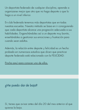
Un deportista federado de cualquier disciplina, aprende a
organizarse mejor que otro que no haga deporte o que lo
haga a un nivel inferior.
En club federado tenemos más deportistas que en todas
nuestras escuelas. Nuestro método se basa en ir consiguiendo
que cada deportista alcance una progresión adecuada a sus
habilidades. Enganchándoles así a un deporte muy bonito,
enseñándoles a gestionar sus emociones y frustración para
cuando sean adultos.
Además, la relación entre deporte y felicidad es un hecho
probado en numerosos estudios que dicen que practicar
deporte federado está relacionado con la FELICIDAD:
Pincha aquí para conocer uno de ellos.
¿Me puedo dar de baja?
Sí, tienes que avisar antes del día 20 del mes anterior al que
quieras la baja.