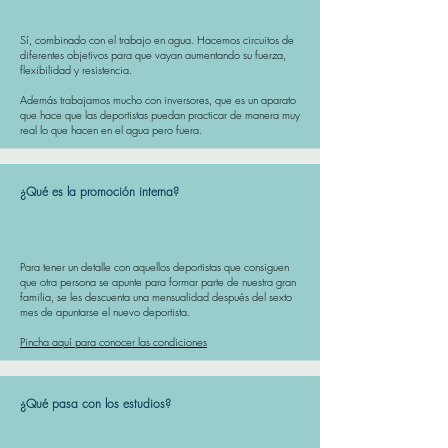
Sí, combinado con el trabajo en agua. Hacemos circuitos de
diferentes objetivos para que vayan aumentando su fuerza,
flexibilidad y resistencia.
Además trabajamos mucho con inversores, que es un aparato
que hace que las deportistas puedan practicar de manera muy
real lo que hacen en el agua pero fuera.​
¿Qué es la promoción interna?
Para tener un detalle con aquellos deportistas que consiguen
que otra persona se apunte para formar parte de nuestra gran
familia, se les descuenta una mensualidad después del sexto
mes de apuntarse el nuevo deportista.​
Pincha aquí para conocer las condiciones
¿Qué pasa con los estudios?