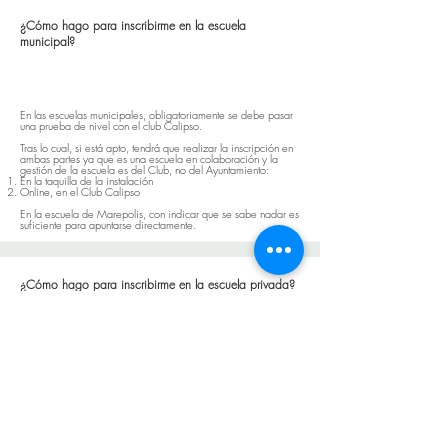
¿Cómo hago para inscribirme en la escuela
municipal?
En las escuelas municipales, obligatoriamente se debe pasar
una prueba de nivel con el club Calipso.
Tras lo cual, si está apto, tendrá que realizar la inscripción en
ambas partes ya que es una escuela en colaboración y la
gestión de la escuela es del Club, no del Ayuntamiento:
En la taquilla de la instalación
Online, en el Club Calipso
En la escuela de Marepolis, con indicar que se sabe nadar es
suficiente para apuntarse directamente.
¿Cómo hago para inscribirme en la escuela privada?
No es necesario pasar prueba de nivel, solo indicar el nivel
acuático que posee el deportista.
Tras lo cual, si está interesado, se le mandará un enlace para
que se apunte directamente con el Club a la escuela privada
que desee:
CDM Juan de Dios Román (viernes)
Arganda del Rey (sábados)