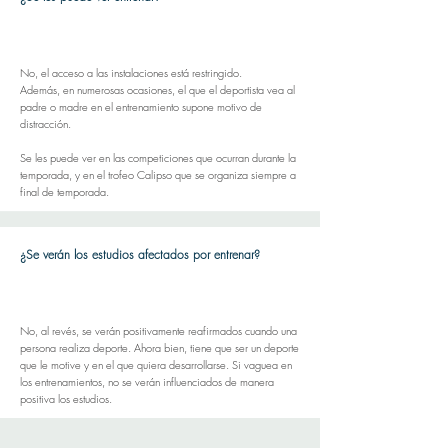
No, el acceso a las instalaciones está restringido.
Además, en numerosas ocasiones, el que el deportista vea al
padre o madre en el entrenamiento supone motivo de
distracción.
Se les puede ver en las competiciones que ocurran durante la
temporada, y en el trofeo Calipso que se organiza siempre a
final de temporada.
¿Se verán los estudios afectados por entrenar?
No, al revés, se verán positivamente reafirmados cuando una
persona realiza deporte. Ahora bien, tiene que ser un deporte
que le motive y en el que quiera desarrollarse. Si vaguea en
los entrenamientos, no se verán influenciados de manera
positiva los estudios.