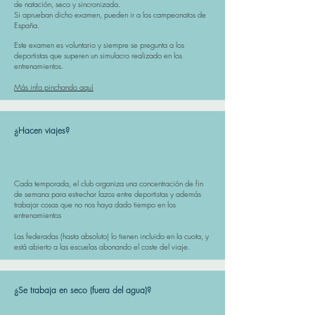
de natación, seco y sincronizada.
Si aprueban dicho examen, pueden ir a los campeonatos de
España.
Este examen es voluntario y siempre se pregunta a los
deportistas que superen un simulacro realizado en los
entrenamientos.
Más info pinchando aquí
¿Hacen viajes?
Cada temporada, el club organiza una concentración de fin
de semana para estrechar lazos entre deportistas y además
trabajar cosas que no nos haya dado tiempo en los
entrenamientos​
Las federadas (hasta absoluto) lo tienen incluido en la cuota, y
está abierto a las escuelas abonando el coste del viaje.
¿Se trabaja en seco (fuera del agua)?