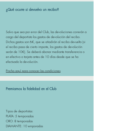
¿Qué ocurre si devuelvo un recibo?
Salvo que sea por error del Club, las devoluciones correrán a
cargo del deportista los gastos de devolución del recibo.
Dichos gastos son 6€, que se añadirán al recibo devuelto (si
el recibo pasa de cierto importe, los gastos de devolución
serán de 10€). Se deberá
abonar mediante transferencia o
en efectivo o tarjeta antes de 10 días desde que se ha
efectuado la devolución.
Pincha aquí para conocer las condiciones
Premiamos la fidelidad en el Club
Tipos de deportistas:
PLATA: 5 temporadas
ORO: 8 temporadas
DIAMANTE: 10 emporadas