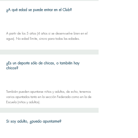
¿A qué edad se puede entrar en el Club?
A partir de los 5 años (4 años si se desenvuelve bien en el
agua). No edad límite, sincro para todas las edades.
¿Es un deporte sólo de chicas, o también hay
chicos?
También pueden apuntarse niños y adultos, de echo, tenemos
varios apuntados tanto en la sección Federada como en la de
Escuela (niños y adultos).
Si soy adulto, ¿puedo apuntarme?