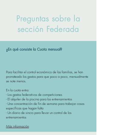
Preguntas sobre la
sección Federada
¿En qué consiste la Cuota mensual?
Para facilitar el control económico de las familias, se han
prorrateado los gastos para que poco a poco, mensualmente
se note menos.
En la cuota entra:
- Los gastos federativos de competiciones
- El alquiler de la piscina para los entrenamientos
- Una concentración de fin de semana para trabajar cosas
específicas que hagan falta
- Un diario de sincro para llevar un control de los
entrenamientos
Más información