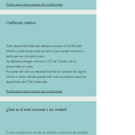
Pincha aquí para conocer las condiciones
Certificado médico
Todo deportista federado deberá sacarse el Certificado
Médico cada temporada en activo para poder entrenar y
participar en competiciones.
Se deberá entregar máximo a 30 de Octubre de la
temporada en curso.
Por parte del club se intentará facilitar el contacto de alguna
clínica o centro donde pueda salir más económico para los
deportistas del Club Federado.
Pincha aquí para conocer las condiciones
¿Qué es el nivel nacional o los niveles?
Es una competición donde se realiza un examen de pruebas