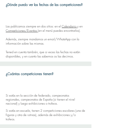
¿Dónde puedo ver las fechas de las competiciones?
Las publicamos siempre en dos sitios: en el
Calendario
y en
Competiciones/Eventos
(en el menú puedes encontrarlos).
Además, siempre mandamos un email/WhatsApp con la
información sobre las mismas.
Tened en cuenta también, que a veces las fechas no están
disponibles, y en cuanto las sabemos os las decimos.
¿Cuántas competiciones tienen?
Si estás en la secc
ión de federado, campeonatos
regionales,
campeonatos de España (si tienen el nivel
nacional) y luego exhibiciones o trofeos.
Si estás en escuela, tienen 2 competiciones escolares (una de
figuras y otra de rutinas), además de exhibiciones y/o
trofeos.