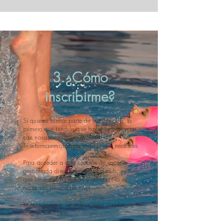
3.¿Cómo
inscribirme?
Si quieres formar parte de nuestro club, lo
primero que tendrás que hacer es contactar
con nosotros.
Te informaremos sobre todo lo que necesites.
Para acceder a esta sección de escuela
gestionada directamente por el club, se tiene
que tener mucha ilusión y ganas. No es
necesario prueba de nivel.
Te mandaremos un enlace para que hagas la
inscripción online.