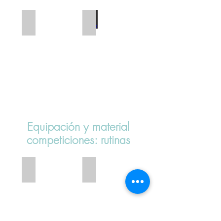
Bañador negro
Gorro blanco
Equipación y material
competiciones: rutinas
Camiseta corta
Pantalón corto malla