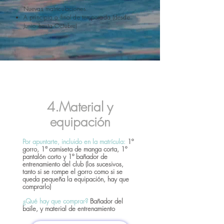
Nuevas matriculaciones:
A principio o final de temporada (desde
Junio hasta Octubre)
4.Material y
equipación
Por apuntarte, incluido en la matrícula:
1º
gorro,
1ª camiseta de manga corta, 1º
pantalón corto y 1º bañador de
entrenamiento del club (los sucesivos,
tanto si se rompe el gorro como si se
queda pequeña la equipación, hay que
comprarlo)
¿Qué hay que comprar?
Bañador del
baile, y material de entrenamiento
👇🏻