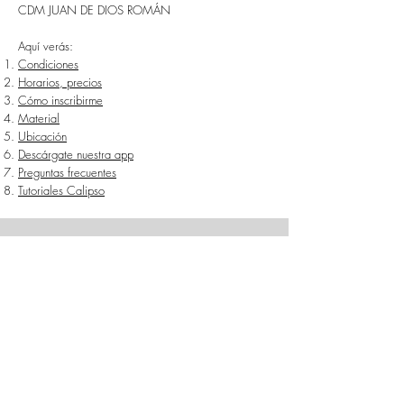
CDM JUAN DE DIOS ROMÁN
Aquí verás:
Condiciones
Horarios, precios
Cómo inscribirme
Material
Ubicación
Descárgate nuestra app
Preguntas frecuentes
Tutoriales Calipso
1.Condiciones
2026/2027
El pertenecer a un club es algo muy bonito. Se
convierte en tu segunda familia, llena de
personas que te quieren, con las que quieres