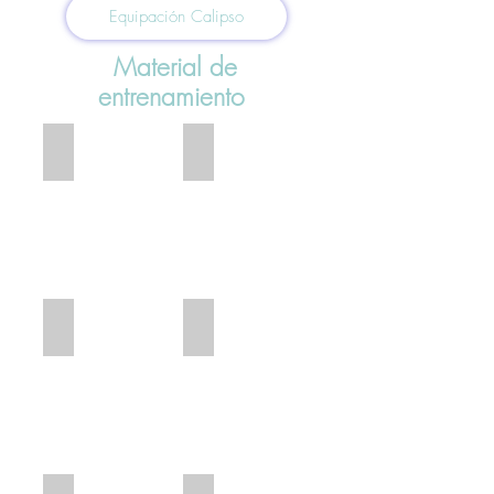
Equipación Calipso
Material de
entrenamiento
Bañador de entrenamiento del club
Gorro de entrenamiento Calipso
Pinza nariz
Red natación