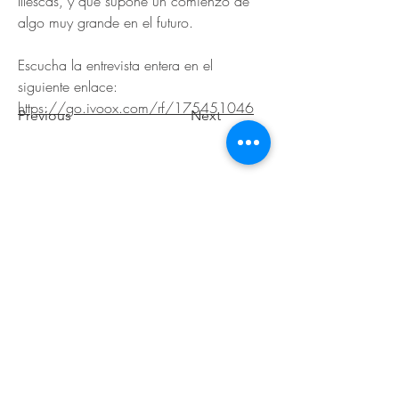
Illescas, y que supone un comienzo de 
algo muy grande en el futuro.
Escucha la entrevista entera en el 
siguiente enlace: 
https://go.ivoox.com/rf/175451046
Previous
Next
© 2026 de C.D.E. Calipso.
Conoce nuestra política de Privacidad
Aviso legal
Contacto (email)
Teléfono