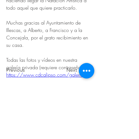
haciendo llegar la Natación Artística a 
todo aquel que quiere practicarlo.
Muchas gracias al Ayuntamiento de 
Illescas, a Alberto, a Francisco y a la 
Concejala, por el grato recibimiento en 
su casa.
Todas las fotos y vídeos en nuestra 
galería privada (requiere contraseña): 
Previous
Next
https://www.cdcalipso.com/galeria
© 2026 de C.D.E. Calipso.
Conoce nuestra política de Privacidad
Aviso legal