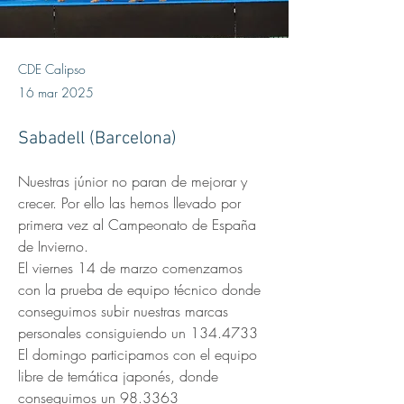
CDE Calipso
16 mar 2025
Sabadell (Barcelona)
Nuestras júnior no paran de mejorar y 
crecer. Por ello las hemos llevado por 
primera vez al Campeonato de España 
de Invierno. 
El viernes 14 de marzo comenzamos 
con la prueba de equipo técnico donde 
conseguimos subir nuestras marcas 
personales consiguiendo un 134.4733
El domingo participamos con el equipo 
libre de temática japonés, donde 
conseguimos un 98.3363