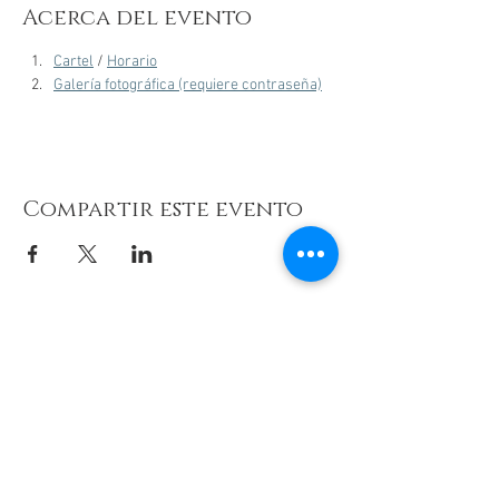
Acerca del evento
Cartel
 / 
Horario
Galería fotográfica (requiere contraseña)
Compartir este evento
© 2026 de C.D.E. Calipso.
Conoce nuestra política de Privacidad
Aviso legal