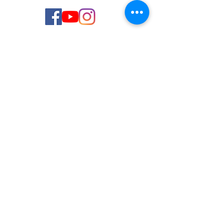
© 2026 de C.D.E. Calipso.
Conoce nuestra política de Privacidad
Aviso legal
Contacto (email)
Teléfono
Programa Kit Digital cofinanciado por los
Fondos Next Generation (EU) del
Mecanismo de Recuperación y Resiliencia.