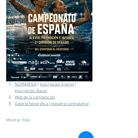
NORMATIVA
 / 
Inscripción Infantil
 / 
Inscripción Alevin
Web de la competición
Galería fotográfica (requiere contraseña)
Mostrar más